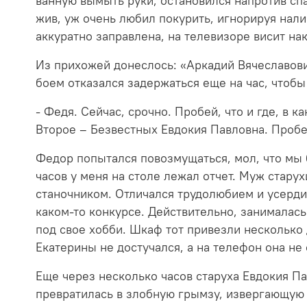
ванную вымыть руки, остановился напротив спа
жив, уж очень любил покурить, игнорируя нали
аккуратно заправлена, на телевизоре висит н
Из прихожей донеслось: «Аркадий Вячеславови
боем отказался задержаться еще на час, чтоб
- Федя. Сейчас, срочно. Пробей, что и где, в 
Второе – Безвестных Евдокия Павловна. Пробей
Федор попытался повозмущаться, мол, что мы б
часов у меня на столе лежал отчет. Муж стару
станочником. Отличался трудолюбием и усердие
каком-то конкурсе. Действительно, занималас
под свое хобби. Шкаф тот привезли несколько 
Екатерины не достучался, а на телефон она не 
Еще через несколько часов старуха Евдокия Па
превратилась в злобную грымзу, извергающую 