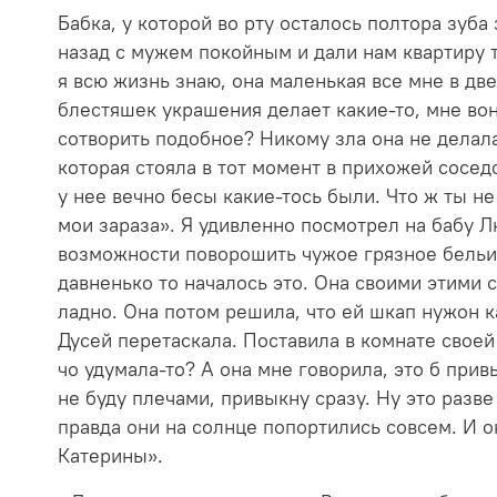
Бабка, у которой во рту осталось полтора зуба
назад с мужем покойным и дали нам квартиру т
я всю жизнь знаю, она маленькая все мне в две
блестяшек украшения делает какие-то, мне вон
сотворить подобное? Никому зла она не делал
которая стояла в тот момент в прихожей соседс
у нее вечно бесы какие-тось были. Что ж ты н
мои зараза». Я удивленно посмотрел на бабу Л
возможности поворошить чужое грязное бельишк
давненько то началось это. Она своими этими с
ладно. Она потом решила, что ей шкап нужон ка
Дусей перетаскала. Поставила в комнате своей 
чо удумала-то? А она мне говорила, это б прив
не буду плечами, привыкну сразу. Ну это разве
правда они на солнце попортились совсем. И о
Катерины».