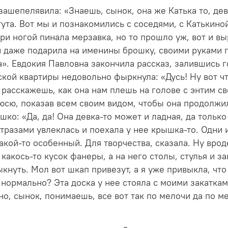
 зашепелявила: «Знаешь, сынок, она же Катька то, дев
ута. Вот мы и познакомились с соседями, с Катькино
ри ногой пинала мерзавка, но то прошло уж, вот и вы
 даже подарила на именины брошку, своими руками го
а». Евдокия Павловна закончила рассказ, залившись
кой квартиры недовольно фыркнула: «Дусь! Ну вот что
е расскажешь, как она нам плешь на голове с энтим 
юсю, показав всем своим видом, чтобы она продолжи
о: «Да, да! Она девка-то может и ладная, да только
тразами увлеклась и поехала у нее крышка-то. Одни и
кой-то особенный. Для творчества, сказала. Ну вроде 
какось-то кусок фанеры, а на него столы, стулья и за
ыкнуть. Мол вот шкап привезут, а я уже привыкла, что
 нормально? Эта доска у нее стояла с моими закаткам
но, сынок, понимаешь, все вот так по мелочи да по м