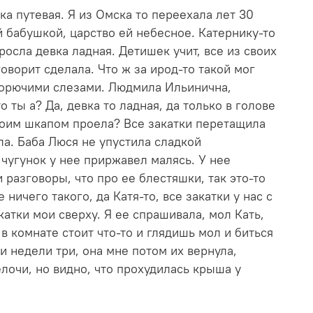
ка путевая. Я из Омска то переехала лет 30
й бабушкой, царство ей небесное. Катернику-то
росла девка ладная. Детишек учит, все из своих
ворит сделала. Что ж за ирод-то такой мог
 горючими слезами. Людмила Ильинична,
 ты а? Да, девка то ладная, да только в голове
своим шкапом проела? Все закатки перетащила
ла. Баба Люся не упустила сладкой
 чугунок у нее приржавел малясь. У нее
 разговоры, что про ее блестяшки, так это-то
ничего такого, да Катя-то, все закатки у нас с
катки мои сверху. Я ее спрашивала, мол Кать,
 в комнате стоит что-то и глядишь мол и биться
и недели три, она мне потом их вернула,
елочи, но видно, что прохудилась крыша у