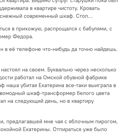
вся квартира. Видимо супруг старушки пока был
ддерживала в квартире чистоту. Кровать
елоснежный современный шкаф. Стоп…
ться в прихожую, распрощался с бабулями, с
номер Федора.
ен в её телефоне что-нибудь да точно найдешь.
 настоял на своем. Буквально через несколько
одости работал на Омской обувной фабрике
ф наша убитая Екатерина все-таки выиграла в
 новомодный шкаф-трансформер белого цвета
хал на следующий день, но в квартиру
ки, предлагавшей мне чая с яблочным пирогом,
 покойной Екатерины. Отпираться уже было