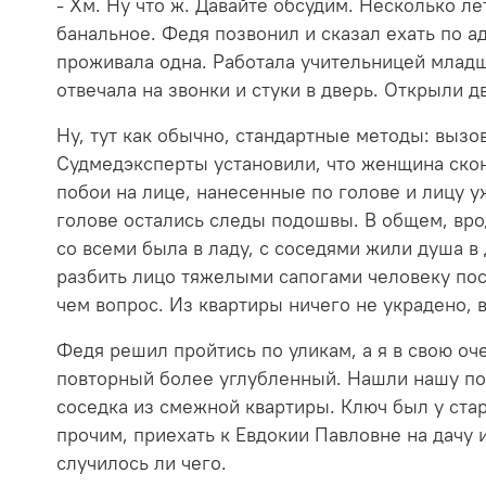
- Хм. Ну что ж. Давайте обсудим. Несколько л
банальное. Федя позвонил и сказал ехать по а
проживала одна. Работала учительницей младши
отвечала на звонки и стуки в дверь. Открыли 
Ну, тут как обычно, стандартные методы: выз
Судмедэксперты установили, что женщина скон
побои на лице, нанесенные по голове и лицу 
голове остались следы подошвы. В общем, врод
со всеми была в ладу, с соседями жили душа в
разбить лицо тяжелыми сапогами человеку посл
чем вопрос. Из квартиры ничего не украдено, 
Федя решил пройтись по уликам, а я в свою о
повторный более углубленный. Нашли нашу по
соседка из смежной квартиры. Ключ был у стар
прочим, приехать к Евдокии Павловне на дачу 
случилось ли чего.