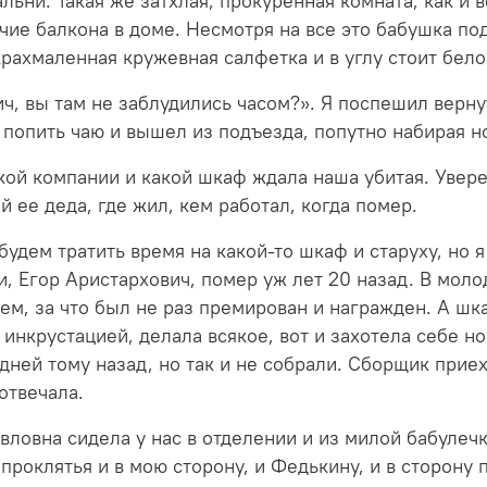
льни. Такая же затхлая, прокуренная комната, как и 
чие балкона в доме. Несмотря на все это бабушка по
акрахмаленная кружевная салфетка и в углу стоит б
ч, вы там не заблудились часом?». Я поспешил верну
ы попить чаю и вышел из подъезда, попутно набирая 
какой компании и какой шкаф ждала наша убитая. Увер
 ее деда, где жил, кем работал, когда помер.
удем тратить время на какой-то шкаф и старуху, но я
хи, Егор Аристархович, помер уж лет 20 назад. В мол
м, за что был не раз премирован и награжден. А шка
ь инкрустацией, делала всякое, вот и захотела себе
дней тому назад, но так и не собрали. Сборщик прие
отвечала.
вловна сидела у нас в отделении и из милой бабулеч
проклятья и в мою сторону, и Федькину, и в сторону