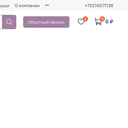
рыши
О компании
+79219071138
0
0
0 ₽
Обратный звонок