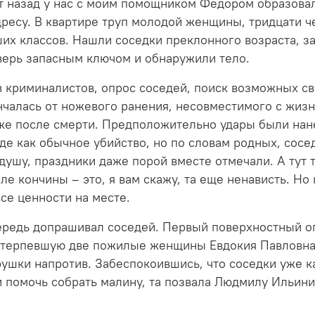
ет назад у нас с моим помощником Федором образовал
дресу. В квартире труп молодой женщины, тридцати че
х классов. Нашли соседки преклонного возраста, за
дверь запасным ключом и обнаружили тело.
ов криминалистов, опрос соседей, поиск возможных с
чалась от ножевого ранения, несовместимого с жизн
уже после смерти. Предположительно удары были нане
е как обычное убийство, но по словам родных, сосед
 душу, праздники даже порой вместе отмечали. А тут 
е кончины – это, я вам скажу, та еще ненависть. Но 
все ценности на месте.
чередь допрашивал соседей. Первый поверхностный о
терпевшую две пожилые женщины Евдокия Павловна,
ушки напротив. Забеспокоившись, что соседки уже ка
и помочь собрать малину, та позвала Людмилу Ильин