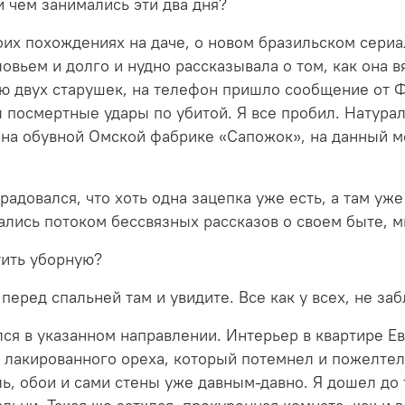
 и чем занимались эти два дня?
их похождениях на даче, о новом бразильском сериал
ловьем и долго и нудно рассказывала о том, как она 
ю двух старушек, на телефон пришло сообщение от Ф
 посмертные удары по убитой. Я все пробил. Натурал
х на обувной Омской фабрике «Сапожок», на данный м
адовался, что хоть одна зацепка уже есть, а там уже
лись потоком бессвязных рассказов о своем быте, м
тить уборную?
 перед спальней там и увидите. Все как у всех, не за
лся в указанном направлении. Интерьер в квартире 
из лакированного ореха, который потемнел и пожелтел
ль, обои и сами стены уже давным-давно. Я дошел до 