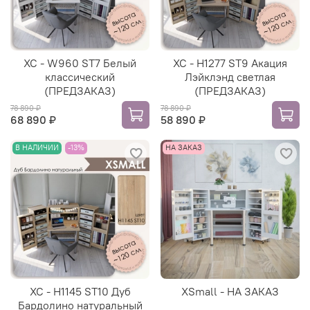
ХС - W960 ST7 Белый
ХС - H1277 ST9 Акация
классический
Лэйклэнд светлая
(ПРЕДЗАКАЗ)
(ПРЕДЗАКАЗ)
78 890 ₽
78 890 ₽
68 890 ₽
58 890 ₽
В НАЛИЧИИ
-13%
НА ЗАКАЗ
ХС - H1145 ST10 Дуб
XSmall - НА ЗАКАЗ
Бардолино натуральный