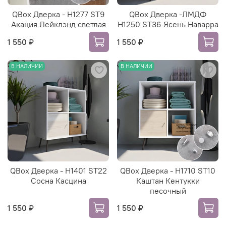
QBox Дверка - H1277 ST9
QBox Дверка -ЛМДФ
Акация Лейклэнд светлая
H1250 ST36 Ясень Наварра
1 550 ₽
1 550 ₽
В НАЛИЧИИ
В НАЛИЧИИ
QBox Дверка - H1401 ST22
QBox Дверка - H1710 ST10
Сосна Касцина
Каштан Кентукки
песочный
1 550 ₽
1 550 ₽