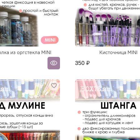
олка из оргстекла MINI
Кисточница MINI
350 ₽