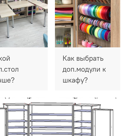
кой
Как выбрать
п.стол
доп.модули к
чше?
шкафу?