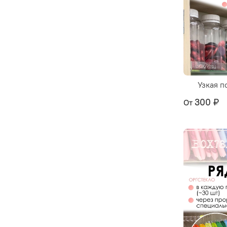
Узкая п
300 ₽
От