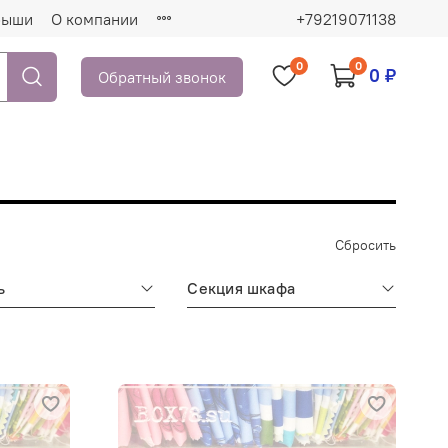
рыши
О компании
+79219071138
0
0
0 ₽
Обратный звонок
Сбросить
ь
Секция шкафа