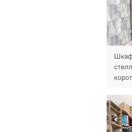
Шкаф 
стелл
корот