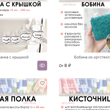
анка с крышкой
Бобина из оргстекл
8 ₽
От