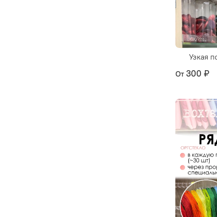
Узкая п
300 ₽
От