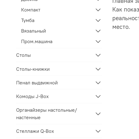
Главная 
Как пока
Компакт
реальност
Тумба
место.
Вязальный
Пром.машина
Столы
Столы-книжки
Пенал выдвижной
Комоды J-Box
Органайзеры настольные/
настенные
Стеллажи Q-Box