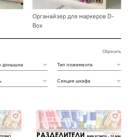
Органайзер для маркеров D-
Ко
Box
ко
Сбросить
р донышка
Тип ложемента
ь
Секция шкафа