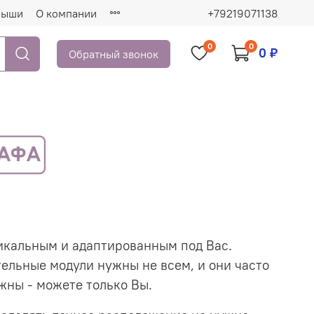
рыши
О компании
+79219071138
0
0
0 ₽
Обратный звонок
икальным и адаптированным под Вас.
ельные модули нужны не всем, и они часто
жны - можете только Вы.