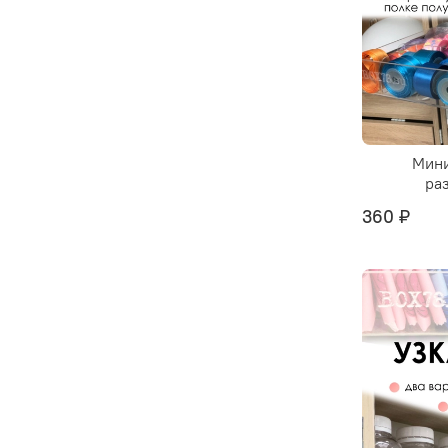
Мини
ра
360 ₽