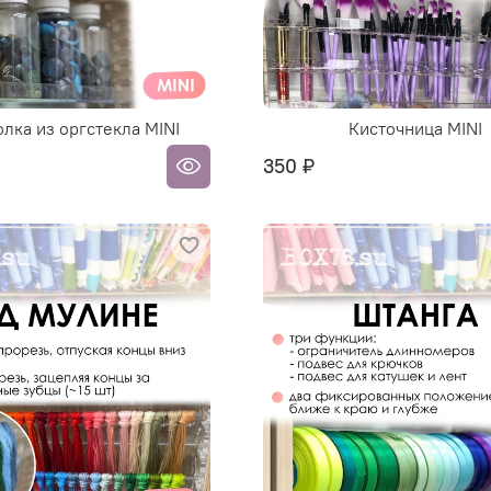
олка из оргстекла MINI
Кисточница MINI
350 ₽