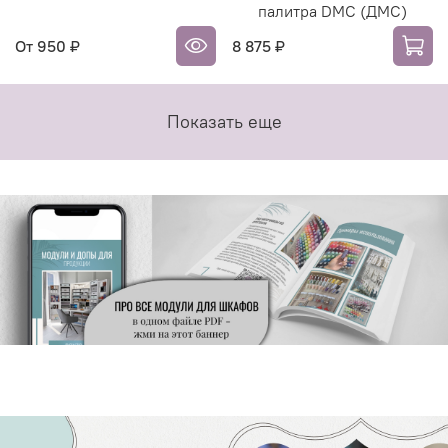
палитра DMC (ДМС)
От
950 ₽
8 875 ₽
Показать еще