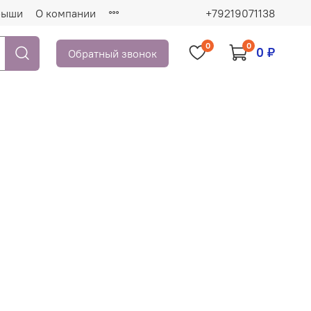
рыши
О компании
+79219071138
0
0
0 ₽
Обратный звонок