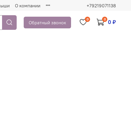
рыши
О компании
+79219071138
0
0
0 ₽
Обратный звонок