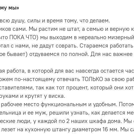
ему мы»
сю душу, силы и время тому, что делаем.
ков сами. Мы растим не штат, а семью и верную 
что ПОКА ЧТО) мы выходим в нереально мизерный 
тал с нами, не дадут соврать. Стараемся работать
е бывает) отдуваемся по полной. Для нас важнее 
я работа, в которой для вас навсегда остается ча
ожем по-настоящему отвечать ТОЛЬКО за свою раб
тавителями, так как тот процент, который они хот
уками и крутят у виска.
ть рабочее место функциональным и удобным. Пото
ельница и ее муж, решили узнать, как делается ме
ские люди, у каждой по 2 наших шкафа дома. Мы 
е лезет на кухонную штангу диаметром 16 мм. Мы 