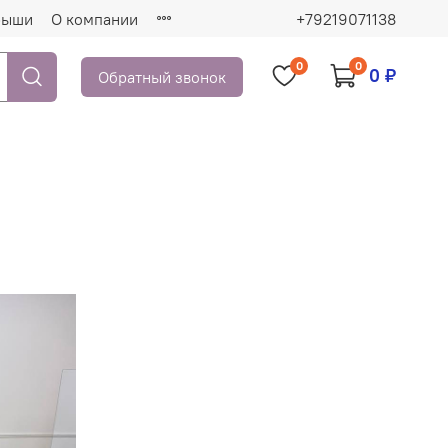
рыши
О компании
+79219071138
0
0
0 ₽
Обратный звонок