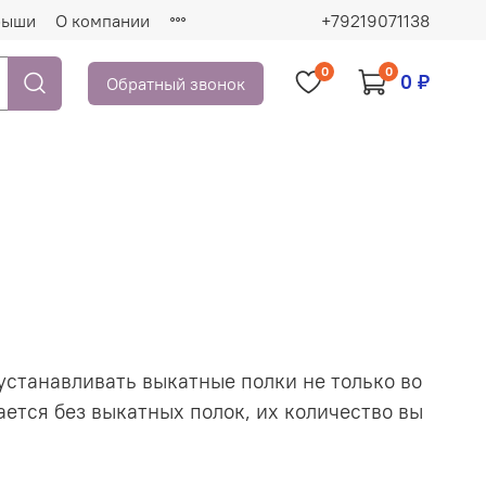
рыши
О компании
+79219071138
0
0
0 ₽
Обратный звонок
 устанавливать выкатные полки не только во
ается без выкатных полок, их количество вы