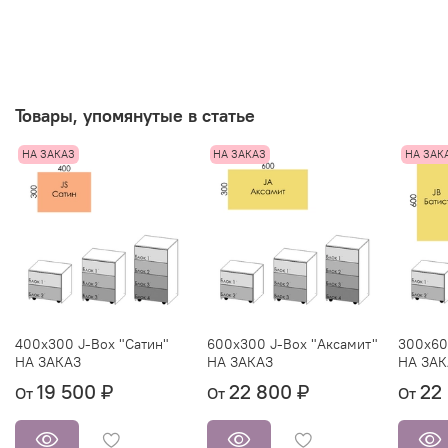
Товары, упомянутые в статье
НА ЗАКАЗ
НА ЗАКАЗ
НА ЗАК
400х300 J-Box "Сатин"
600х300 J-Box "Аксамит"
300х60
НА ЗАКАЗ
НА ЗАКАЗ
НА ЗАК
19 500 ₽
22 800 ₽
22
От
От
От