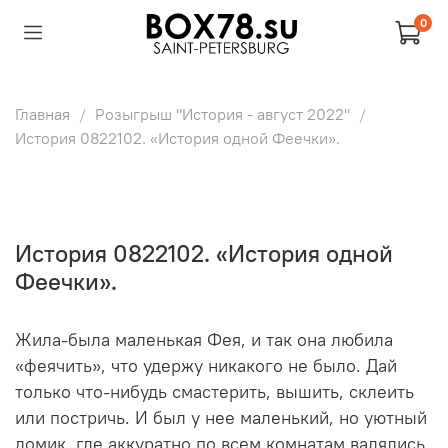
0
Главная
Розыгрыш "История - август 2022"
История 0822102. «История одной Феечки».
История 0822102. «История одной
Феечки».
Жила-была маленькая Фея, и так она любила
«феячить», что удержу никакого не было. Дай
только что-нибудь смастерить, вышить, склеить
или постричь. И был у нее маленький, но уютный
домик, где аккуратно по всем комнатам валялись