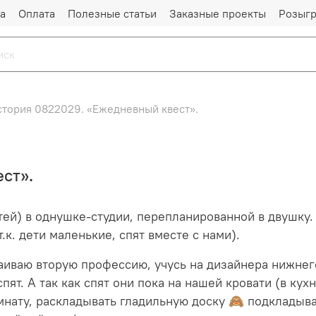
а
Оплата
Полезные статьи
Заказные проекты
Розыг
стория 0822029. «Ежедневный квест».
ст».
ей) в однушке-студии, перепланированной в двушку. О
.к. дети маленькие, спят вместе с нами).
аиваю вторую профессию, учусь на дизайнера нижнего
пят. А так как спят они пока на нашей кровати (в кух
омнату, раскладывать гладильную доску 🙈 подкладыва