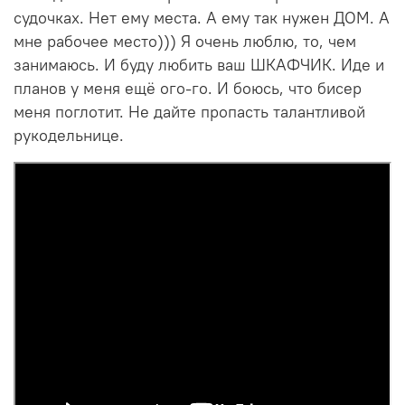
судочках. Нет ему места. А ему так нужен ДОМ. А
мне рабочее место))) Я очень люблю, то, чем
занимаюсь. И буду любить ваш ШКАФЧИК. Иде и
планов у меня ещё ого-го. И боюсь, что бисер
меня поглотит. Не дайте пропасть талантливой
рукодельнице.