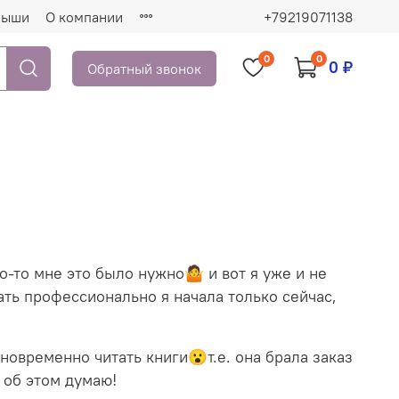
рыши
О компании
+79219071138
0
0
0 ₽
Обратный звонок
го-то мне это было нужно🤷 и вот я уже и не
ать профессионально я начала только сейчас,
дновременно читать книги😮т.е. она брала заказ
 об этом думаю!