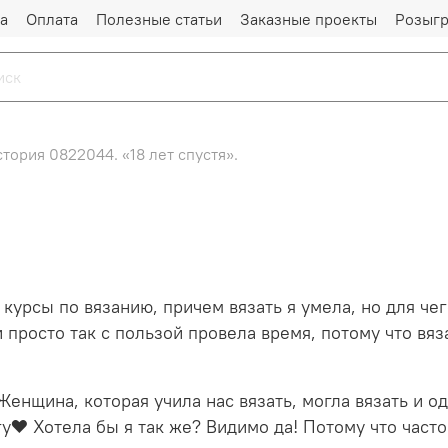
а
Оплата
Полезные статьи
Заказные проекты
Розыг
тория 0822044. «18 лет спустя».
а курсы по вязанию, причем вязать я умела, но для че
 просто так с пользой провела время, потому что вяз
енщина, которая учила нас вязать, могла вязать и о
у❤️ Хотела бы я так же? Видимо да! Потому что часто