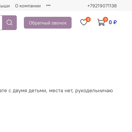
рыши
О компании
+79219071138
0
0
0 ₽
Обратный звонок
те с двумя детьми, места нет, рукодельничаю