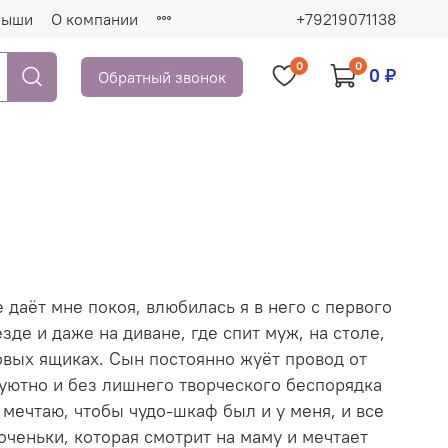
рыши
О компании
+79219071138
0
0
0 ₽
Обратный звонок
е даёт мне покоя, влюбилась я в него с первого
де и даже на диване, где спит муж, на столе,
овых ящиках. Сын постоянно жуёт провод от
 уютно и без лишнего творческого беспорядка
 мечтаю, чтобы чудо-шкаф был и у меня, и все
ченьки, которая смотрит на маму и мечтает