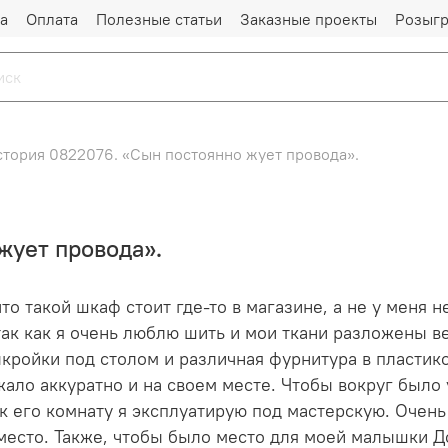
а
Оплата
Полезные статьи
Заказные проекты
Розыг
стория 0822076. «Сын постоянно жует провода».
жует провода».
то такой шкаф стоит где-то в магазине, а не у меня н
ак как я очень люблю шить и мои ткани разложены вез
ыкройки под столом и различная фурнитура в пластик
жало аккуратно и на своем месте. Чтобы вокруг было
ак его комнату я эксплуатирую под мастерскую. Очень
место. Также, чтобы было место для моей малышки До