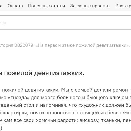
а
Оплата
Полезные статьи
Заказные проекты
Розыг
стория 0822079. «На первом этаже пожилой девятиэтажки».
е пожилой девятиэтажки».
е пожилой девятиэтажки. Мы с семьей делали ремон
оме «гнезда» для моего большого и бьющего ключом в
обеденный стол и напоминая, что «художник должен б
оей квартирки, почти полностью состоящей из безвре
кам все свои хомячьи радости: вискозу, тканьки, ле
))