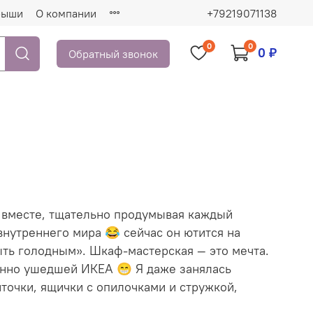
рыши
О компании
+79219071138
0
0
0 ₽
Обратный звонок
т вместе, тщательно продумывая каждый
нутреннего мира 😂 сейчас он ютится на
ыть голодным». Шкаф-мастерская — это мечта.
менно ушедшей ИКЕА 😁 Я даже занялась
нточки, ящички с опилочками и стружкой,