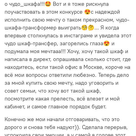
о чудо_шкафа!!!🤩 Вот и я тоже рискнула
поучаствовать в этом конкурсе 😍с надеждой
исполнить свою мечту о таком прекрасном, чудо-
шкафа-трансформер выиграть🧐🤔... Я когда
впервые столкнулась в инстаграме и увидела этот
чудо шкаф-трансфер, загорелись глаза😍 и
подумала моя мечтааа!!! Хочу, хочу такой шкаф и
написала в директ, опрашивала сколько стоит, где
находитесь, если такой офис в Москве, короче на
всё мои вопросы ответили любезно. Теперь дело
за мной купить свою мечту, надо уговорить и
совет семьи, что хочу вот такой шкаф,
посмотрите какая прелесть, всё влезет и мой
кабинет, и самое главное порядок будет.
Конечно же мои начали отговаривать, что это
дорого и снова тебя надуют)). Сделала перерыв,
успокоила свои эмоции, а у самой в голове этот