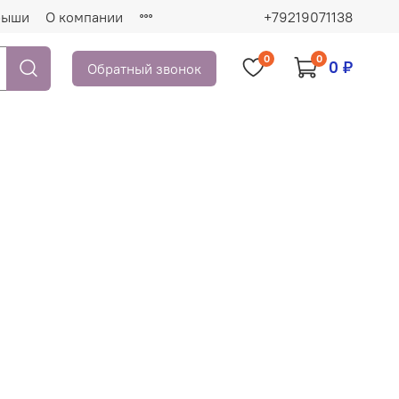
рыши
О компании
+79219071138
0
0
0 ₽
Обратный звонок