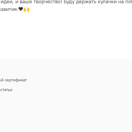
 идеи, и ваше творчество! Буду держать кулачки на п
азвития.❤️🙌
й сертификат
статьи