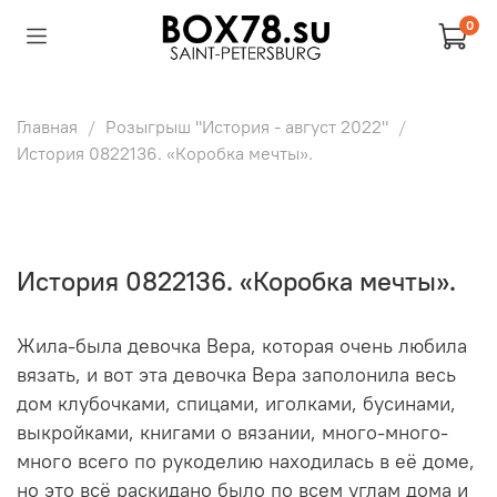
0
Главная
Розыгрыш "История - август 2022"
История 0822136. «Коробка мечты».
История 0822136. «Коробка мечты».
Жила-была девочка Вера, которая очень любила
вязать, и вот эта девочка Вера заполонила весь
дом клубочками, спицами, иголками, бусинами,
выкройками, книгами о вязании, много-много-
много всего по рукоделию находилась в её доме,
но это всё раскидано было по всем углам дома и