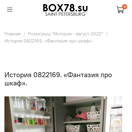
0
Главная
Розыгрыш "История - август 2022"
История 0822169. «Фантазия про шкаф».
История 0822169. «Фантазия про
шкаф».