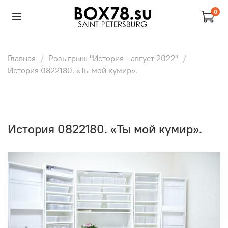
0
Главная
Розыгрыш "История - август 2022"
История 0822180. «Ты мой кумир».
История 0822180. «Ты мой кумир».