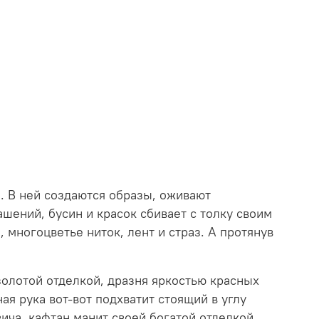
. В ней создаются образы, оживают
шений, бусин и красок сбивает с толку своим
 многоцветье ниток, лент и страз. А протянув
золотой отделкой, дразня яркостью красных
я рука вот-вот подхватит стоящий в углу
ча, кафтан манит своей богатой отделкой,