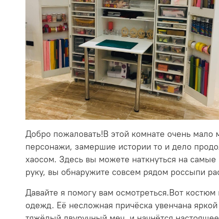
Добро пожаловать!В этой комнате очень мало 
персонажи, замершие истории то и дело продол
хаосом. Здесь вы можете наткнуться на самые 
руку, вы обнаружите совсем рядом россыпи рас
Давайте я помогу вам осмотреться.Вот костюм 
одежд. Её несложная причёска увенчана яркой 
тяжёлый двуручный меч, и начнётся настоящее