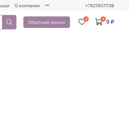
рыши
О компании
+79219071138
0
0
0 ₽
Обратный звонок