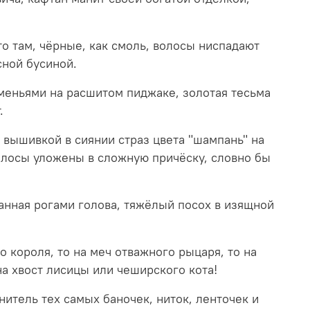
то там, чёрные, как смоль, волосы ниспадают
сной бусиной.
аменьями на расшитом пиджаке, золотая тесьма
т.
вышивкой в сиянии страз цвета "шампань" на
 волосы уложены в сложную причёску, словно бы
анная рогами голова, тяжёлый посох в изящной
о короля, то на меч отважного рыцаря, то на
 хвост лисицы или чеширского кота!
нитель тех самых баночек, ниток, ленточек и