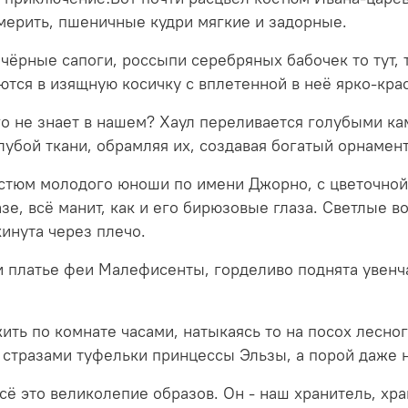
имерить, пшеничные кудри мягкие и задорные.
чёрные сапоги, россыпи серебряных бабочек то тут, 
ются в изящную косичку с вплетенной в неё ярко-кра
его не знает в нашем? Хаул переливается голубыми к
убой ткани, обрамляя их, создавая богатый орнамен
тюм молодого юноши по имени Джорно, с цветочной 
азе, всё манит, как и его бирюзовые глаза. Светлые
кинута через плечо.
и платье феи Малефисенты, горделиво поднята увенч
ить по комнате часами, натыкаясь то на посох лесног
тразами туфельки принцессы Эльзы, а порой даже на
сё это великолепие образов. Он - наш хранитель, хра