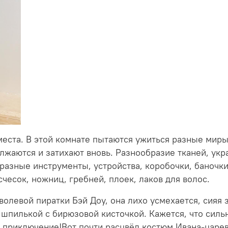
места. В этой комнате пытаются ужиться разные миры
жаются и затихают вновь. Разнообразие тканей, укра
разные инструменты, устройства, коробочки, баночки,
чесок, ножниц, гребней, плоек, лаков для волос.
волевой пиратки Бэй Доу, она лихо усмехается, сияя 
шпилькой с бирюзовой кисточкой. Кажется, что сильна
 приключение!Вот почти расцвёл костюм Ивана-цареви