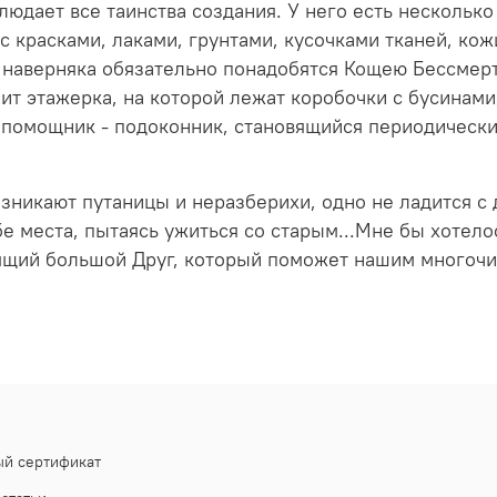
юдает все таинства создания. У него есть нескольк
 красками, лаками, грунтами, кусочками тканей, кож
 наверняка обязательно понадобятся Кощею Бессмер
оит этажерка, на которой лежат коробочки с бусинами
й помощник - подоконник, становящийся периодическ
зникают путаницы и неразберихи, одно не ладится с д
бе места, пытаясь ужиться со старым...Мне бы хотел
оящий большой Друг, который поможет нашим многоч
й сертификат