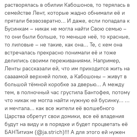
растворялась в обилии Кабошонов, то терялась в
семействе Лент, которые жадно обнимали её и
прятали безвозвратно… И даже, если попадала к
Бусинкам – никак не могла найти Свою семью –
то они были больше, то меньше неё, то красные,
то лиловые – не такие, как она… Те, с кем она
встречалась прекрасно понимали её и тоже
делились своими переживаниями. Например,
Ленты рассказали ей, что им приходится жить на
саааамой верхней полке, а Кабошоны – живут в
большой тёмной коробке за дверью… А между
тем, в полночный час грустила Бантофея, потому
что никак не могла найти нужную ей бусинку… …
и мечтала… как все жители её волшебного
Царства обретут свои домики, все её владения
будут на виду и в порядке и будет процветать её
БАНТитизм (@ja.strich)!!! А для этого ей нужен