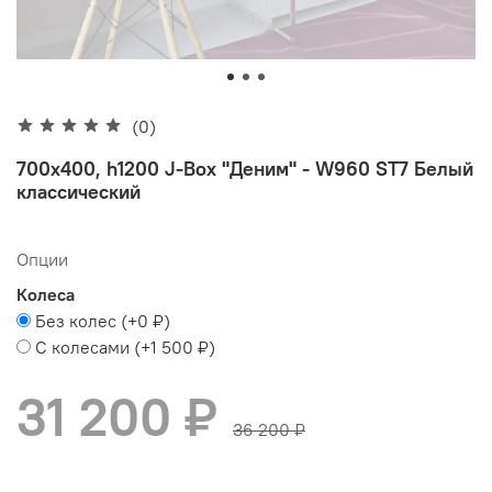
(0)
700х400, h1200 J-Box "Деним" - W960 ST7 Белый
классический
Опции
Колеса
Без колес
(+
0 ₽
)
С колесами
(+
1 500 ₽
)
31 200 ₽
36 200 ₽