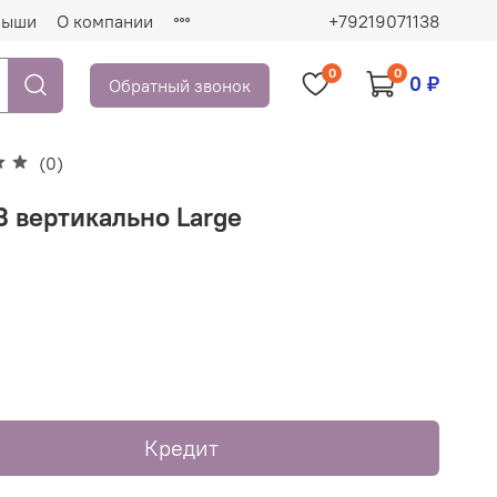
рыши
О компании
+79219071138
0
0
0 ₽
Обратный звонок
(0)
13 вертикально Large
₽
Кредит