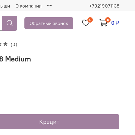
рыши
О компании
+79219071138
0
0
0 ₽
Обратный звонок
(0)
08 Medium
₽
Кредит