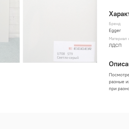
Харак
Бренд
Egger
Материал 
ЛДСП
Описа
Посмотре
разные из
при разн