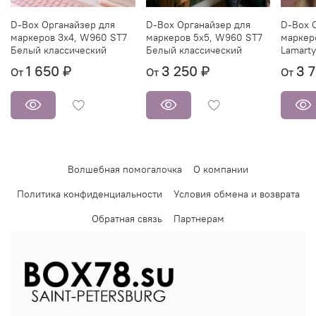
D-Box Органайзер для
D-Box Органайзер для
D-Box 
маркеров 3х4, W960 ST7
маркеров 5х5, W960 ST7
маркер
Белый классический
Белый классический
Lamarty
1 650 ₽
3 250 ₽
3 
От
От
От
Волшебная помогалочка
О компании
Политика конфиденциальности
Условия обмена и возврата
Обратная связь
Партнерам