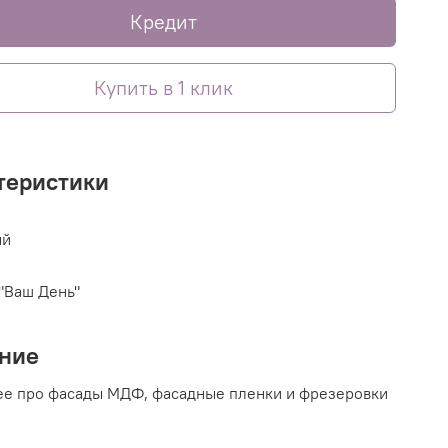
Кредит
Купить в 1 клик
теристики
ый
"Ваш День"
ние
е про фасады МДФ, фасадные пленки и фрезеровки