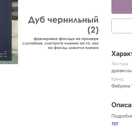
Харак
Текстура
древесн
Бренд
Фабрика 
Описа
Подробне
тут
.