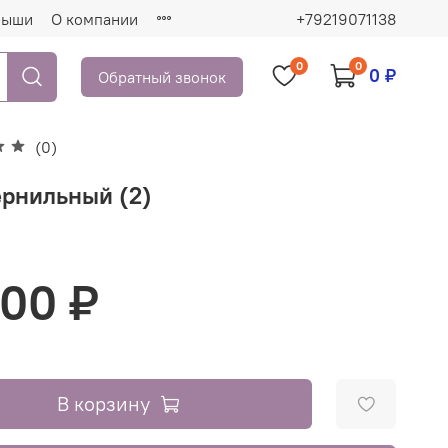
рыши
О компании
+79219071138
0
0
0 ₽
Обратный звонок
(0)
ернильный (2)
000 ₽
В корзину