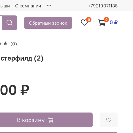
рыши
О компании
+79219071138
0
0
0 ₽
Обратный звонок
(0)
естерфилд (2)
000 ₽
В корзину