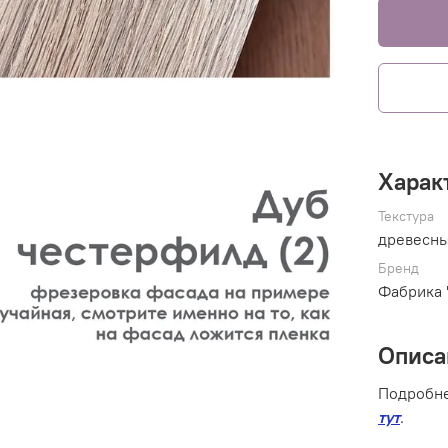
Харак
Текстура
древесн
Бренд
Фабрика 
Описа
Подробне
тут
.