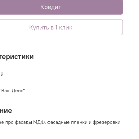
Кредит
Купить в 1 клик
теристики
ый
"Ваш День"
ние
е про фасады МДФ, фасадные пленки и фрезеровки