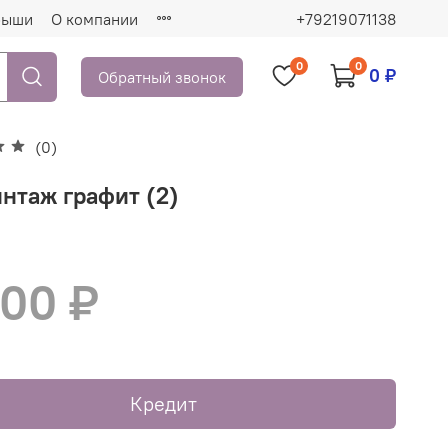
рыши
О компании
+79219071138
0
0
0 ₽
Обратный звонок
(0)
интаж графит (2)
000 ₽
Кредит