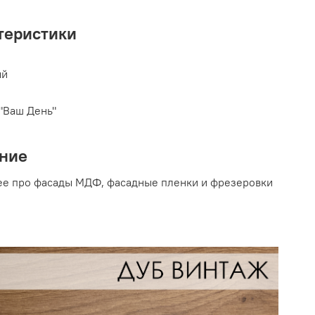
теристики
ый
"Ваш День"
ние
е про фасады МДФ, фасадные пленки и фрезеровки