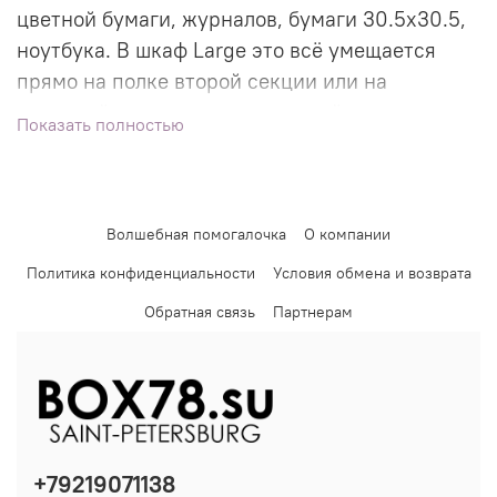
цветной бумаги, журналов, бумаги 30.5х30.5,
ноутбука.
В шкаф Large это всё умещается
прямо на полке второй секции или на
выкатной полке, поэтому данный модуль не
Показать полностью
требуется. Необходим только для комплектов
MINI (Тумба, XSmall, Small, Medium).
Волшебная помогалочка
О компании
Политика конфиденциальности
Условия обмена и возврата
Обратная связь
Партнерам
2. Набор выкатов 2х2 - 1 шт
+79219071138
выкатная полка, борт 25 мм - 2 шт