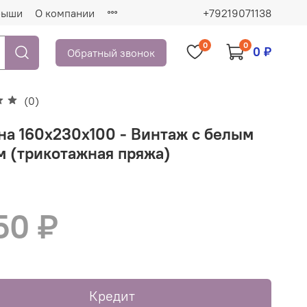
рыши
О компании
+79219071138
0
0
0 ₽
Обратный звонок
(0)
на 160х230х100 - Винтаж с белым
м (трикотажная пряжа)
50 ₽
Кредит