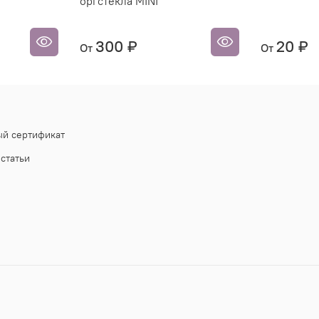
оргстекла MINI
300 ₽
20 ₽
От
От
й сертификат
статьи