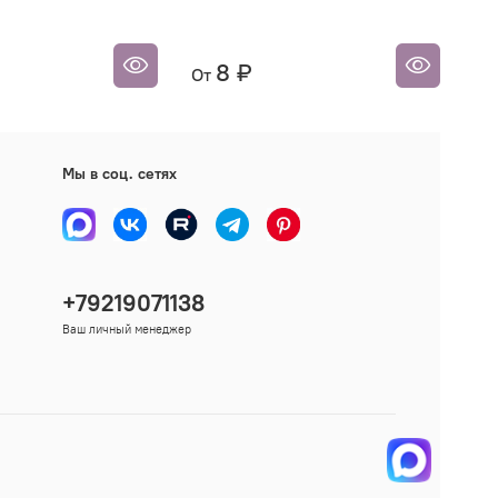
по
се
8 ₽
2 
От
Мы в соц. сетях
+79219071138
Ваш личный менеджер