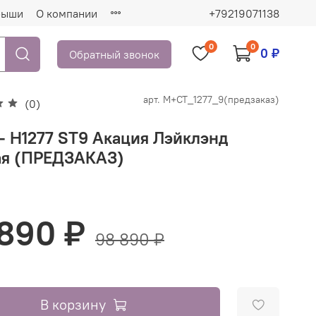
рыши
О компании
+79219071138
0
0
0 ₽
Обратный звонок
арт.
М+СТ_1277_9(предзаказ)
(0)
- H1277 ST9 Акация Лэйклэнд
ая (ПРЕДЗАКАЗ)
 890 ₽
98 890 ₽
В корзину