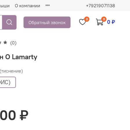
рыши
О компании
+79219071138
0
0
0 ₽
Обратный звонок
(0)
н O Lamarty
 (тиснение)
ФИС)
000 ₽