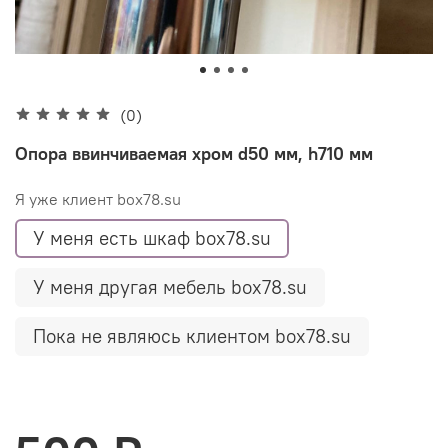
(0)
Опора ввинчиваемая хром d50 мм, h710 мм
Я уже клиент box78.su
У меня есть шкаф box78.su
У меня другая мебель box78.su
Пока не являюсь клиентом box78.su