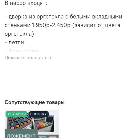
В набор входят:
- дверка из оргстекла с белыми вкладными
стенками 1.950р-2.450р (зависит от цвета
оргстекла)
- петли
- фурнитура
Показать полностью
- ручка
- задняя стенка ячейки в паз
Сопутствующие товары
В НАЛИЧИИ
НОВИНКА!