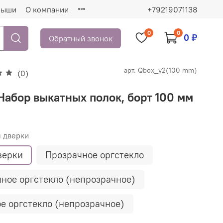
рыши
О компании
+79219071138
0
0
0 ₽
Обратный звонок
арт.
Qbox_v2(100 mm)
(0)
Набор выкатных полок, борт 100 мм
 дверки
верки
Прозрачное оргстекло
ное оргстекло (непрозрачное)
е оргстекло (непрозрачное)