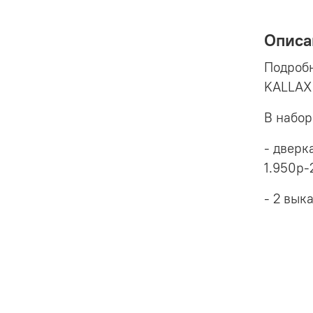
Описа
Подроб
KALLA
В набор
- дверк
1.950р-
- 2 вык