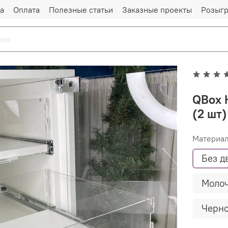
а
Оплата
Полезные статьи
Заказные проекты
Розыг
QBox 
(2 шт)
Материал
Без д
Молоч
Черно