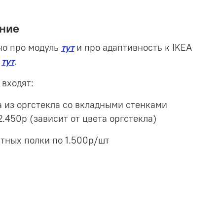
ние
но про модуль
тут
и про адаптивность к IKEA
X
тут
.
 входят:
а из оргстекла со вкладными стенками
2.450р (зависит от цвета оргстекла)
атных полки по 1.500р/шт