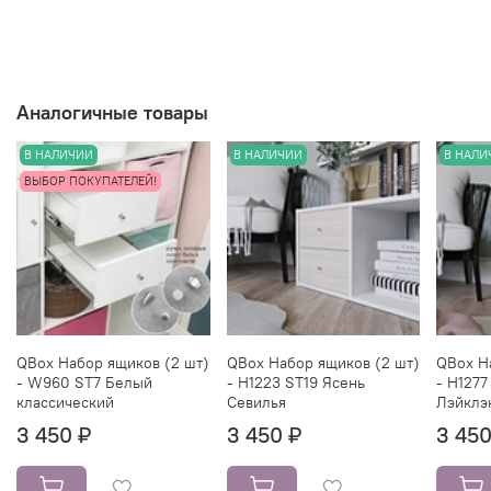
Аналогичные товары
В НАЛИЧИИ
В НАЛИЧИИ
В НАЛИ
ВЫБОР ПОКУПАТЕЛЕЙ!
QBox Набор ящиков (2 шт)
QBox Набор ящиков (2 шт)
QBox Н
- W960 ST7 Белый
- H1223 ST19 Ясень
- H1277
классический
Севилья
Лэйклэ
3 450 ₽
3 450 ₽
3 450