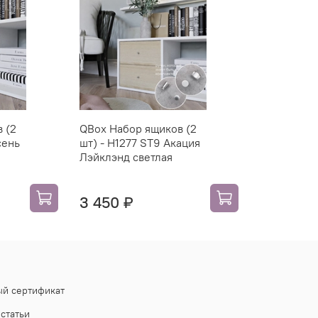
 (2
QBox Набор ящиков (2
сень
шт) - H1277 ST9 Акация
Лэйклэнд светлая
3 450 ₽
й сертификат
статьи