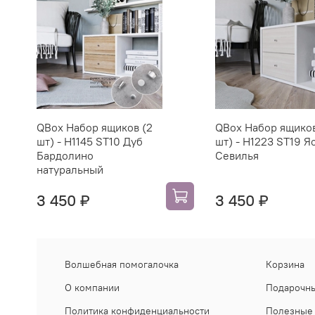
QBox Набор ящиков (2
QBox Набор ящиков
шт) - H1145 ST10 Дуб
шт) - H1223 ST19 Я
Бардолино
Севилья
натуральный
3 450 ₽
3 450 ₽
Волшебная помогалочка
Корзина
О компании
Подарочны
Политика конфиденциальности
Полезные 