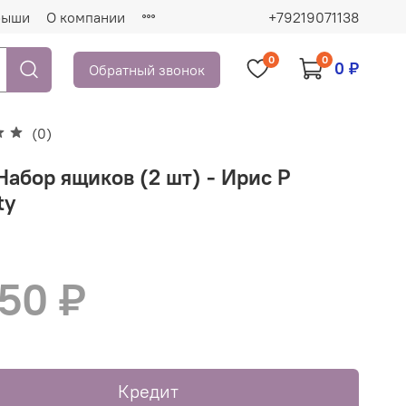
рыши
О компании
+79219071138
0
0
0 ₽
Обратный звонок
(0)
Набор ящиков (2 шт) - Ирис P
ty
450 ₽
Кредит