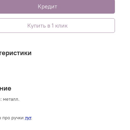
Кредит
Купить в 1 клик
теристики
ние
л:
металл
.
 про ручки
тут
.