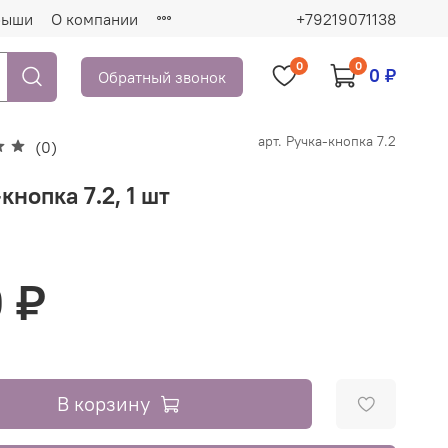
рыши
О компании
+79219071138
0
0
0 ₽
Обратный звонок
арт.
Ручка-кнопка 7.2
(0)
кнопка 7.2, 1 шт
 ₽
В корзину