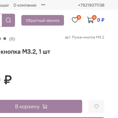
рыши
О компании
+79219071138
0
0
0 ₽
Обратный звонок
арт.
Ручка-кнопка М3.2
(0)
кнопка М3.2, 1 шт
 ₽
В корзину