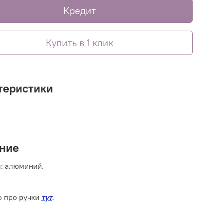
Кредит
Купить в 1 клик
теристики
ние
л:
алюминий
.
 про ручки
тут
.