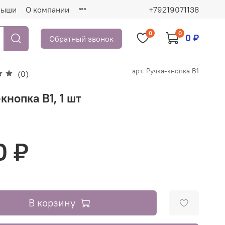
рыши
О компании
+79219071138
0
0
0 ₽
Обратный звонок
арт.
Ручка-кнопка В1
(0)
кнопка В1, 1 шт
0 ₽
В корзину