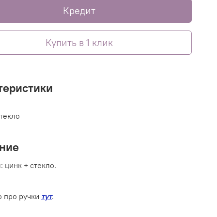
Кредит
Купить в 1 клик
теристики
стекло
ние
 цинк + стекло.
 про ручки
тут
.