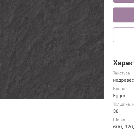
Харак
Текстура
недревес
Бренд
Egger
Толщина, 
38
Ширина
600, 920