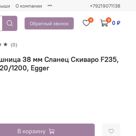
рыши
О компании
+79219071138
0
0
0 ₽
Обратный звонок
(0)
шница 38 мм Сланец Скиваро F235,
20/1200, Egger
₽
В корзину