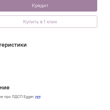
Кредит
Купить в 1 клик
теристики
ние
ее про ЛДСП Egger
тут
.