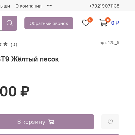
рыши
О компании
+79219071138
0
0
0 ₽
Обратный звонок
арт.
125_9
(0)
ST9 Жёлтый песок
000 ₽
В корзину