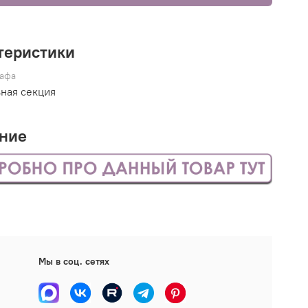
теристики
афа
ная секция
ние
Мы в соц. сетях