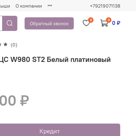
рыши
О компании
+79219071138
0
0
0 ₽
Обратный звонок
(0)
ЦС W980 ST2 Белый платиновый
300 ₽
Кредит