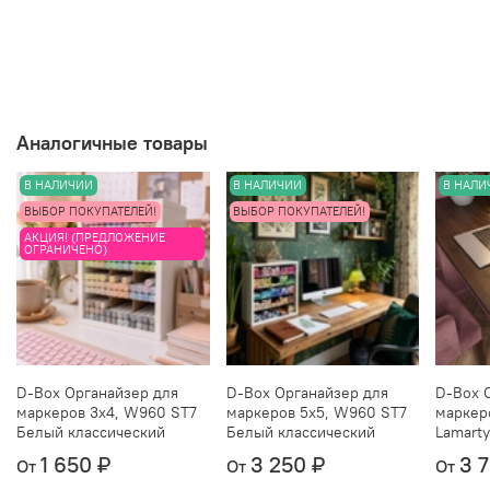
и, при наличии, разные изделия из него, чтобы
понять, как цвет ведет себя при разном
освещении, можно
тут
.
Аналогичные товары
В НАЛИЧИИ
В НАЛИЧИИ
В НАЛИ
ВЫБОР ПОКУПАТЕЛЕЙ!
ВЫБОР ПОКУПАТЕЛЕЙ!
АКЦИЯ! (ПРЕДЛОЖЕНИЕ
ОГРАНИЧЕНО)
D-Box Органайзер для
D-Box Органайзер для
D-Box 
маркеров 3х4, W960 ST7
маркеров 5х5, W960 ST7
маркер
Белый классический
Белый классический
Lamarty
1 650 ₽
3 250 ₽
3 
От
От
От