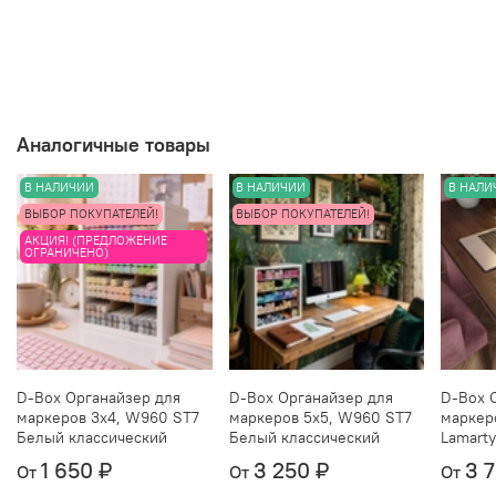
и, при наличии, разные изделия из него, чтобы
понять, как цвет ведет себя при разном
освещении, можно
тут
.
Аналогичные товары
В НАЛИЧИИ
В НАЛИЧИИ
В НАЛИ
ВЫБОР ПОКУПАТЕЛЕЙ!
ВЫБОР ПОКУПАТЕЛЕЙ!
АКЦИЯ! (ПРЕДЛОЖЕНИЕ
ОГРАНИЧЕНО)
D-Box Органайзер для
D-Box Органайзер для
D-Box 
маркеров 3х4, W960 ST7
маркеров 5х5, W960 ST7
маркер
Белый классический
Белый классический
Lamarty
1 650 ₽
3 250 ₽
3 
От
От
От